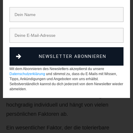
Dieses Stresslevel wird häufig als „schadhafter“,
„schlechter“ oder „Distress“ bezeichnet.
Um LANGFRISTIG & NACHHALTIG
Spitzenleistung erbringen zu können, ist es wichtig
die individuelle Stressmenge zu kennen, die
NEWSLETTER ABONNIEREN
leistungssteigernd ist …
Mit dem Abonnieren des Newsletters akzeptierst du unsere
… und Stressmengen zu vermeiden, welche die
Datenschutzerklärung
und stimmst zu, dass du E-Mails mit Wissen,
Tipps, Ankündigungen und Angeboten von uns erhältst.
Leistung einbrechen lassen.
Selbstverständlich kannst du dich jederzeit von dem Newsletter wieder
abmelden.
Der Grad an Stress, der dazu notwendig ist, ist
hochgradig individuell und hängt von vielen
persönlichen Faktoren ab.
Ein wesentlicher Faktor, der die tolerierbare