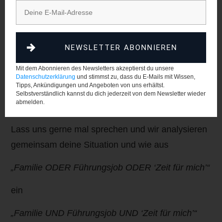
… macht es vielleicht Sinn, dass du dich (genau
wie Alex) mal mit dem Thema Selbstführung
beschäftigst und anfängst, deine Sauerstoffmaske
NEWSLETTER ABONNIEREN
zuerst aufzusetzen.
Mit dem Abonnieren des Newsletters akzeptierst du unsere
Datenschutzerklärung
und stimmst zu, dass du E-Mails mit Wissen,
Für dich.
Tipps, Ankündigungen und Angeboten von uns erhältst.
Selbstverständlich kannst du dich jederzeit von dem Newsletter wieder
abmelden.
Für deine Familie.
Lass uns gerne mal sprechen und wir analysieren
gemeinsam deine Situation und wie aus
„Familie ODER Führungsjob ODER ‘Zeit für mich’“
ein
„Familie UND Führungsjob UND ‘Zeit für mich’“