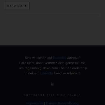
READ MORE
Sind wir schon auf
LinkedIn
vernetzt?
Falls nicht, dann vernetze dich gerne mit mir,
um regelmäßig News zum Thema Leadership
in deinem
LinkedIn
Feed zu erhalten!
COPYRIGHT
2026
NIKO SINGLE
Impressum
|
Datenschutzerklärung