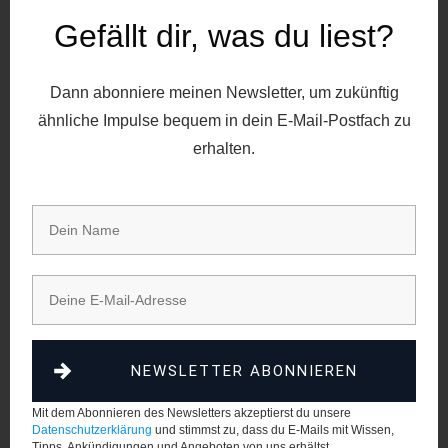
Schaffe ein Umfeld, in dem deine Mitmenschen
Gefällt dir, was du liest?
keine Angst davor haben:
ihre Ängste zu teilen,
Dann abonniere meinen Newsletter, um zukünftig
Fehler zu machen und zuzugeben,
ähnliche Impulse bequem in dein E-Mail-Postfach zu
ihre Gedanken und Ideen mitzuteilen,
erhalten.
ihre Fragen und Probleme mitzuteilen.
Gestehe deine eigenen Fehler ein.
Übernimm die Verantwortung für deine Fehler und
zeig, dass du Mensch – und somit nicht unfehlbar
– bist.
NEWSLETTER ABONNIEREN
Mit dem Abonnieren des Newsletters akzeptierst du unsere
Sei berechenbar
Datenschutzerklärung
und stimmst zu, dass du E-Mails mit Wissen,
Tipps, Ankündigungen und Angeboten von uns erhältst.