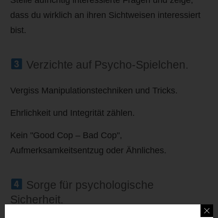
dass du wirklich an ihren Sichtweisen interessiert
bist.
Verzichte auf Psycho-Spielchen.
Vergiss Manipulationstechniken und Tricks.
Ehrlichkeit und Integrität zählen.
Kein "Good Cop – Bad Cop",
Aufmerksamkeitsentzug oder Ähnliches.
Sorge für psychologische
Sicherheit.